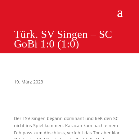
Türk. SV Singen – SC
GoBi 1:0 (1:0)
19. März 2023
Der TSV Singen begann dominant und ließ den SC
nicht ins Spiel kommen. Karacan kam nach einem
Fehlpass zum Abschluss, verfehlt das Tor aber klar