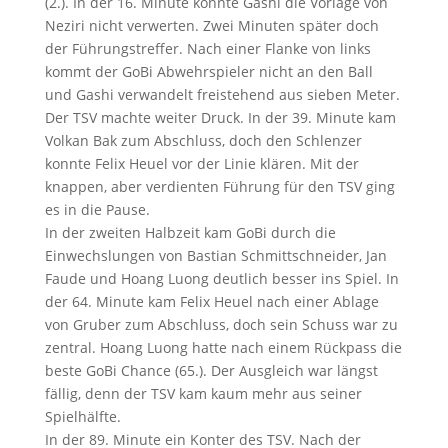
(2.). In der 16. Minute konnte Gashi die Vorlage von
Neziri nicht verwerten. Zwei Minuten später doch
der Führungstreffer. Nach einer Flanke von links
kommt der GoBi Abwehrspieler nicht an den Ball
und Gashi verwandelt freistehend aus sieben Meter.
Der TSV machte weiter Druck. In der 39. Minute kam
Volkan Bak zum Abschluss, doch den Schlenzer
konnte Felix Heuel vor der Linie klären. Mit der
knappen, aber verdienten Führung für den TSV ging
es in die Pause.
In der zweiten Halbzeit kam GoBi durch die
Einwechslungen von Bastian Schmittschneider, Jan
Faude und Hoang Luong deutlich besser ins Spiel. In
der 64. Minute kam Felix Heuel nach einer Ablage
von Gruber zum Abschluss, doch sein Schuss war zu
zentral. Hoang Luong hatte nach einem Rückpass die
beste GoBi Chance (65.). Der Ausgleich war längst
fällig, denn der TSV kam kaum mehr aus seiner
Spielhälfte.
In der 89. Minute ein Konter des TSV. Nach der