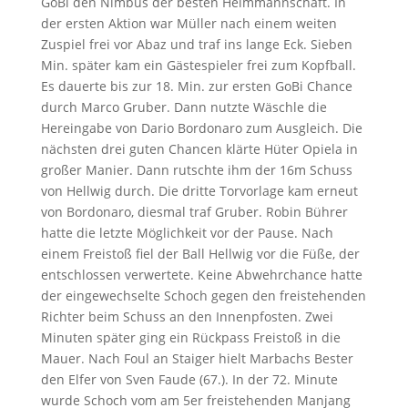
GoBi den Nimbus der besten Heimmannschaft. In
der ersten Aktion war Müller nach einem weiten
Zuspiel frei vor Abaz und traf ins lange Eck. Sieben
Min. später kam ein Gästespieler frei zum Kopfball.
Es dauerte bis zur 18. Min. zur ersten GoBi Chance
durch Marco Gruber. Dann nutzte Wäschle die
Hereingabe von Dario Bordonaro zum Ausgleich. Die
nächsten drei guten Chancen klärte Hüter Opiela in
großer Manier. Dann rutschte ihm der 16m Schuss
von Hellwig durch. Die dritte Torvorlage kam erneut
von Bordonaro, diesmal traf Gruber. Robin Bührer
hatte die letzte Möglichkeit vor der Pause. Nach
einem Freistoß fiel der Ball Hellwig vor die Füße, der
entschlossen verwertete. Keine Abwehrchance hatte
der eingewechselte Schoch gegen den freistehenden
Richter beim Schuss an den Innenpfosten. Zwei
Minuten später ging ein Rückpass Freistoß in die
Mauer. Nach Foul an Staiger hielt Marbachs Bester
den Elfer von Sven Faude (67.). In der 72. Minute
wurde Schoch vom am 5er freistehenden Manjang