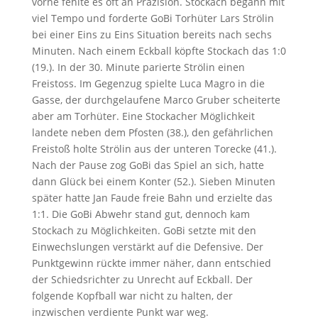
vorne fehlte es oft an Präzision. Stockach begann mit
viel Tempo und forderte GoBi Torhüter Lars Strölin
bei einer Eins zu Eins Situation bereits nach sechs
Minuten. Nach einem Eckball köpfte Stockach das 1:0
(19.). In der 30. Minute parierte Strölin einen
Freistoss. Im Gegenzug spielte Luca Magro in die
Gasse, der durchgelaufene Marco Gruber scheiterte
aber am Torhüter. Eine Stockacher Möglichkeit
landete neben dem Pfosten (38.), den gefährlichen
Freistoß holte Strölin aus der unteren Torecke (41.).
Nach der Pause zog GoBi das Spiel an sich, hatte
dann Glück bei einem Konter (52.). Sieben Minuten
später hatte Jan Faude freie Bahn und erzielte das
1:1. Die GoBi Abwehr stand gut, dennoch kam
Stockach zu Möglichkeiten. GoBi setzte mit den
Einwechslungen verstärkt auf die Defensive. Der
Punktgewinn rückte immer näher, dann entschied
der Schiedsrichter zu Unrecht auf Eckball. Der
folgende Kopfball war nicht zu halten, der
inzwischen verdiente Punkt war weg.