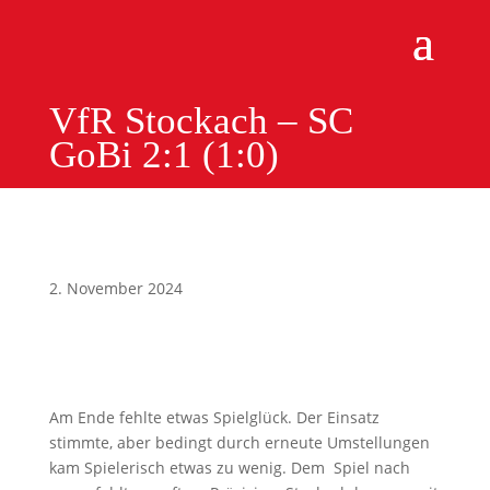
VfR Stockach – SC
GoBi 2:1 (1:0)
2. November 2024
Am Ende fehlte etwas Spielglück. Der Einsatz
stimmte, aber bedingt durch erneute Umstellungen
kam Spielerisch etwas zu wenig. Dem Spiel nach