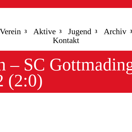
Verein
Aktive
Jugend
Archiv
Kontakt
n – SC Gottmadin
2 (2:0)