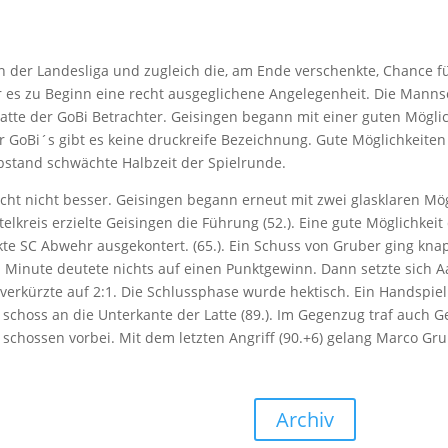
in der Landesliga und zugleich die, am Ende verschenkte, Chance 
r es zu Beginn eine recht ausgeglichene Angelegenheit. Die Manns
atte der GoBi Betrachter. Geisingen begann mit einer guten Möglichke
 GoBi´s gibt es keine druckreife Bezeichnung. Gute Möglichkeiten 
 Abstand schwächte Halbzeit der Spielrunde.
t nicht besser. Geisingen begann erneut mit zwei glasklaren Mögl
elkreis erzielte Geisingen die Führung (52.). Eine gute Möglichkei
te SC Abwehr ausgekontert. (65.). Ein Schuss von Gruber ging knapp
 83. Minute deutete nichts auf einen Punktgewinn. Dann setzte sich
erkürzte auf 2:1. Die Schlussphase wurde hektisch. Ein Handspiel
 schoss an die Unterkante der Latte (89.). Im Gegenzug traf auch 
d schossen vorbei. Mit dem letzten Angriff (90.+6) gelang Marco Gr
Archiv