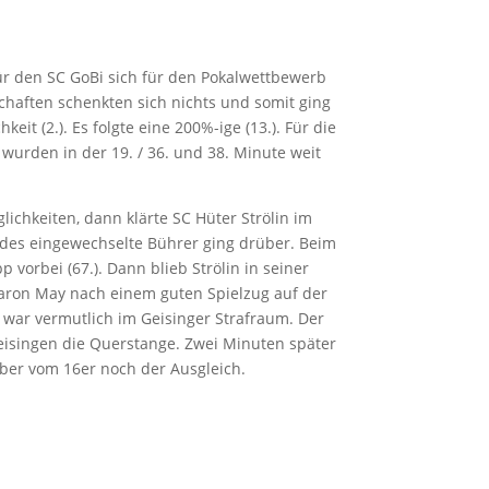
für den SC GoBi sich für den Pokalwettbewerb
chaften schenkten sich nichts und somit ging
it (2.). Es folgte eine 200%-ige (13.). Für die
wurden in der 19. / 36. und 38. Minute weit
ichkeiten, dann klärte SC Hüter Strölin im
t des eingewechselte Bührer ging drüber. Beim
 vorbei (67.). Dann blieb Strölin in seiner
 Aaron May nach einem guten Spielzug auf der
 war vermutlich im Geisinger Strafraum. Der
Geisingen die Querstange. Zwei Minuten später
uber vom 16er noch der Ausgleich.