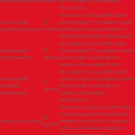
checkbox-functional
months
for the cookies in the category
"Functional".
This cookie is set by GDPR Cookie
cookielawinfo-
11
Consent plugin. The cookies is used
checkbox-necessary
months
to store the user consent for the
cookies in the category "Necessary".
This cookie is set by GDPR Cookie
cookielawinfo-
11
Consent plugin. The cookie is used to
checkbox-others
months
store the user consent for the
cookies in the category "Other.
This cookie is set by GDPR Cookie
cookielawinfo-
Consent plugin. The cookie is used to
11
checkbox-
store the user consent for the
months
performance
cookies in the category
"Performance".
The cookie is set by the GDPR Cookie
Consent plugin and is used to store
11
viewed_cookie_policy
whether or not user has consented
months
to the use of cookies. It does not
store any personal data.