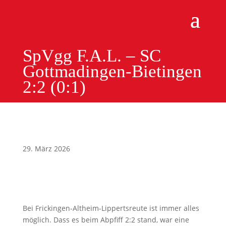
SpVgg F.A.L. – SC
Gottmadingen-Bietingen
2:2 (0:1)
29. März 2026
Bei Frickingen-Altheim-Lippertsreute ist immer alles
möglich. Dass es beim Abpfiff 2:2 stand, war eine