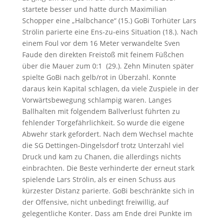
startete besser und hatte durch Maximilian
Schopper eine „Halbchance“ (15.) GoBi Torhüter Lars
Strölin parierte eine Ens-zu-eins Situation (18.). Nach
einem Foul vor dem 16 Meter verwandelte Sven
Faude den direkten Freistoß mit feinem Füßchen
über die Mauer zum 0:1 (29.). Zehn Minuten später
spielte GoBi nach gelb/rot in Überzahl. Konnte
daraus kein Kapital schlagen, da viele Zuspiele in der
Vorwärtsbewegung schlampig waren. Langes
Ballhalten mit folgendem Ballverlust führten zu
fehlender Torgefährlichkeit. So wurde die eigene
Abwehr stark gefordert. Nach dem Wechsel machte
die SG Dettingen-Dingelsdorf trotz Unterzahl viel
Druck und kam zu Chanen, die allerdings nichts
einbrachten. Die Beste verhinderte der erneut stark
spielende Lars Strölin, als er einen Schuss aus
kürzester Distanz parierte. GoBi beschränkte sich in
der Offensive, nicht unbedingt freiwillig, auf
gelegentliche Konter. Dass am Ende drei Punkte im