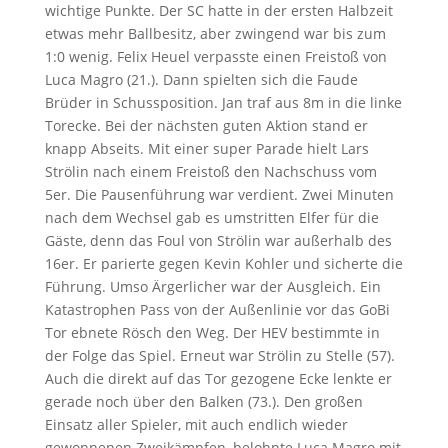
wichtige Punkte. Der SC hatte in der ersten Halbzeit
etwas mehr Ballbesitz, aber zwingend war bis zum
1:0 wenig. Felix Heuel verpasste einen Freistoß von
Luca Magro (21.). Dann spielten sich die Faude
Brüder in Schussposition. Jan traf aus 8m in die linke
Torecke. Bei der nächsten guten Aktion stand er
knapp Abseits. Mit einer super Parade hielt Lars
Strölin nach einem Freistoß den Nachschuss vom
5er. Die Pausenführung war verdient. Zwei Minuten
nach dem Wechsel gab es umstritten Elfer für die
Gäste, denn das Foul von Strölin war außerhalb des
16er. Er parierte gegen Kevin Kohler und sicherte die
Führung. Umso Ärgerlicher war der Ausgleich. Ein
Katastrophen Pass von der Außenlinie vor das GoBi
Tor ebnete Rösch den Weg. Der HEV bestimmte in
der Folge das Spiel. Erneut war Strölin zu Stelle (57).
Auch die direkt auf das Tor gezogene Ecke lenkte er
gerade noch über den Balken (73.). Den großen
Einsatz aller Spieler, mit auch endlich wieder
gewonnenen Zweikämpfen, belohnte Luca Magro mit