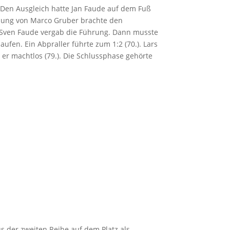
. Den Ausgleich hatte Jan Faude auf dem Fuß
hslung von Marco Gruber brachte den
er Sven Faude vergab die Führung. Dann musste
fen. Ein Abpraller führte zum 1:2 (70.). Lars
 er machtlos (79.). Die Schlussphase gehörte
s der zweiten Reihe auf dem Platz als