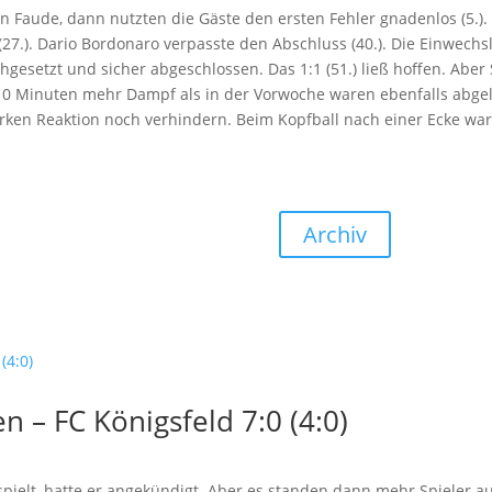
en Faude, dann nutzten die Gäste den ersten Fehler gnadenlos (5.)
 (27.). Dario Bordonaro verpasste den Abschluss (40.). Die Einwec
chgesetzt und sicher abgeschlossen. Das 1:1 (51.) ließ hoffen. Ab
10 Minuten mehr Dampf als in der Vorwoche waren ebenfalls abgelau
tarken Reaktion noch verhindern. Beim Kopfball nach einer Ecke war
Archiv
 – FC Königsfeld 7:0 (4:0)
spielt, hatte er angekündigt. Aber es standen dann mehr Spieler au