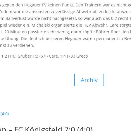
 es gegen den Hegauer FV keinen Punkt. Den Trainern war es nicht g
 Zudem war die ansonsten zuverlässige Abwehr oft zu leicht auszusp
em Ballverlust wurde nicht nachgesetzt, so war auch das 0:2 recht 
iel wieder ein. Michalski organisierte die HEV Abwehr, Care sorgt
st. 20 Minuten passierte sehr wenig, dann köpfte Bührer über den
ache Übung. Die deutlich besseren Hegauer waren permanent in Be
nkt zu verdienen.
 1:2 (14.) Gruber,1:3 (67.) Care, 1:4 (73.) Greco
Archiv
 – FC Königsfeld 7:0 (4:0)