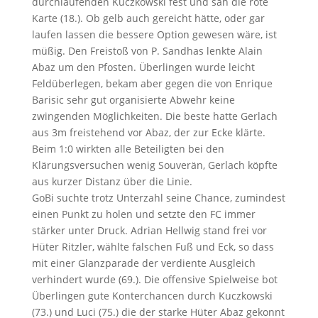
durchlaufenden Kuczkowski fest und sah die rote
Karte (18.). Ob gelb auch gereicht hätte, oder gar
laufen lassen die bessere Option gewesen wäre, ist
müßig. Den Freistoß von P. Sandhas lenkte Alain
Abaz um den Pfosten. Überlingen wurde leicht
Feldüberlegen, bekam aber gegen die von Enrique
Barisic sehr gut organisierte Abwehr keine
zwingenden Möglichkeiten. Die beste hatte Gerlach
aus 3m freistehend vor Abaz, der zur Ecke klärte.
Beim 1:0 wirkten alle Beteiligten bei den
Klärungsversuchen wenig Souverän, Gerlach köpfte
aus kurzer Distanz über die Linie.
GoBi suchte trotz Unterzahl seine Chance, zumindest
einen Punkt zu holen und setzte den FC immer
stärker unter Druck. Adrian Hellwig stand frei vor
Hüter Ritzler, wählte falschen Fuß und Eck, so dass
mit einer Glanzparade der verdiente Ausgleich
verhindert wurde (69.). Die offensive Spielweise bot
Überlingen gute Konterchancen durch Kuczkowski
(73.) und Luci (75.) die der starke Hüter Abaz gekonnt