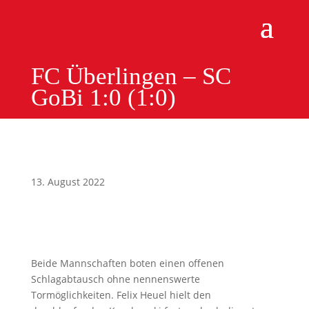
FC Überlingen – SC
GoBi 1:0 (1:0)
13. August 2022
Beide Mannschaften boten einen offenen
Schlagabtausch ohne nennenswerte
Tormöglichkeiten. Felix Heuel hielt den