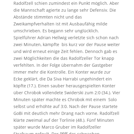
Radolfzell schien zumindest ein Punkt möglich. Aber
die Mannschaft agierte zu lange sehr Defensiv. Die
Abstände stimmten nicht und das
Zweikampfverhalten ist mit Ausbaufähig milde
umschrieben. Es begann sehr unglücklich.
Spielführer Adrian Hellwig verletzte sich schon nach
zwei Minuten, kämpfte bis kurz vor der Pause weiter
und wird erneut einige Zeit fehlen. Dennoch gab es
zwei Möglichkeiten die das Radolfzeller Tor knapp
verfehlten. In der Folge übernahm der Gastgeber
immer mehr die Kontrolle. Ein Konter wurde zur
Ecke geklärt, die Da Siva Harrabi ungehindert ein
köpfte (17.). Einen sauber herausgespielten Konter
über Chrobok vollendete Swiderski zum 2:0 (34.). Vier
Minuten später machte es Chrobok mit einem Solo
selbst und erhöhte auf 3:0. Nach der Pause startete
GoBi mit deutlich mehr Drang nach vorne. Radolfzell
klärte zweimal auf der Torlinie (48.). Fünf Minuten
später wurde Marco Gruber im Radolfzeller
Strafraum gefoult. Der Pfiff des schwachen