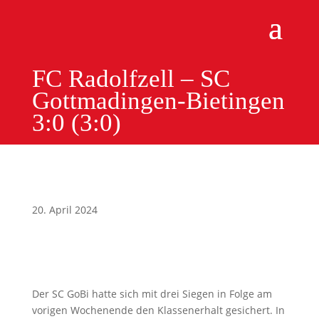
FC Radolfzell – SC
Gottmadingen-Bietingen
3:0 (3:0)
20. April 2024
Der SC GoBi hatte sich mit drei Siegen in Folge am
vorigen Wochenende den Klassenerhalt gesichert. In