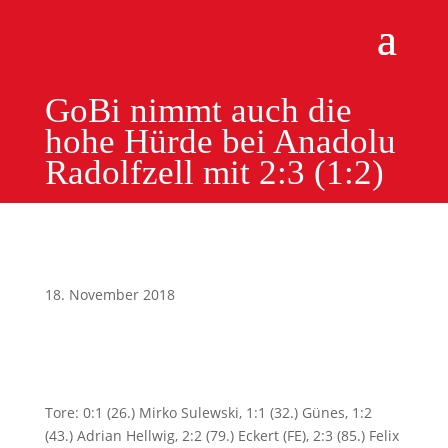
GoBi nimmt auch die
hohe Hürde bei Anadolu
Radolfzell mit 2:3 (1:2)
18. November 2018
Tore: 0:1 (26.) Mirko Sulewski, 1:1 (32.) Günes, 1:2
(43.) Adrian Hellwig, 2:2 (79.) Eckert (FE), 2:3 (85.) Felix